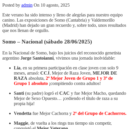
Posted by
admin
On 10 agosto, 2025
Este verano ha sido intenso y lleno de alegrías para nuestro equipo
canino. Las exposiciones de Somo (Cantabria) y Valdemorillo
(Madrid) han dejado un gran recuerdo y, sobre todo, unos resultados
que nos llenan de orgullo.
Somo – Nacional (sábado 28/06/2025)
En la Nacional de Somo, bajo los juicios del reconocido genetista
argentino
Jorge Santoianni
, vivimos una jornada inolvidable:
Lia
, en su primera participación en clase joven con solo 9
meses, arrasó:
CCJ
, Mejor de Raza Joven,
MEJOR DE
RAZA
absoluta,
2º Mejor Joven de Grupo 1 y 3º de
Grupo 1 absoluto
¡compitiendo contra adultos!
Santi
(su padre) logró el
CAC
y fue Mejor Macho, quedando
Mejor de Sexo Opuesto… ¡cediendo el título de raza a su
propia hija!
Vendetta
fue Mejor Cachorra y
2ª del Grupo de Cachorros.
Maggie
, de vuelta a los rings tras tiempo sin competir,
conquistó el
Mejor Veterano
.