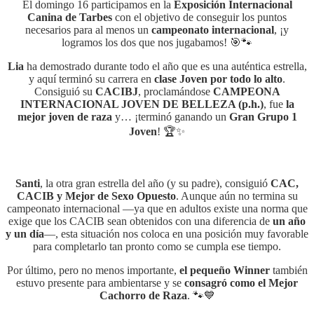
El domingo 16 participamos en la
Exposición Internacional
Canina de Tarbes
con el objetivo de conseguir los puntos
necesarios para al menos un
campeonato internacional
, ¡y
logramos los dos que nos jugabamos! 🎯🐾
Lia
ha demostrado durante todo el año que es una auténtica estrella,
y aquí terminó su carrera en
clase Joven por todo lo alto
.
Consiguió su
CACIBJ
, proclamándose
CAMPEONA
INTERNACIONAL JOVEN DE BELLEZA (p.h.)
, fue
la
mejor joven de raza
y… ¡terminó ganando un
Gran Grupo 1
Joven
! 🏆✨
Santi
, la otra gran estrella del año (y su padre), consiguió
CAC,
CACIB y Mejor de Sexo Opuesto
. Aunque aún no termina su
campeonato internacional —ya que en adultos existe una norma que
exige que los CACIB sean obtenidos con una diferencia de
un año
y un día
—, esta situación nos coloca en una posición muy favorable
para completarlo tan pronto como se cumpla ese tiempo.
Por último, pero no menos importante,
el pequeño Winner
también
estuvo presente para ambientarse y se
consagró como el Mejor
Cachorro de Raza
. 🐾💙