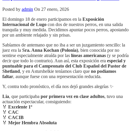
Posted by
admin
On 27 enero, 2026
El domingo 18 de enero participamos en la
Exposición
Internacional de Lugo
con dos de nuestros perros, en una salida
tranquila y muy medida. Decidimos apuntar pocos perros, apostando
por un ambiente relajado y sin prisas.
Sabíamos de antemano que no iba a ser un juzgamiento sencillo: la
juez era la
Sra. Anna Kochan (Polonia)
, bien conocida por no
sentirse especialmente atraída por las
líneas americanas
(y se podría
decir que todo lo contrario). Aun así, esta exposición era
especial y
puntuable para el Campeonato del Club Español del Pastor de
Shetland
, y en Asturshelkie teníamos claro que
no podíamos
faltar
, aunque fuese con una representación reducida.
Y, contra todo pronóstico, el día nos dejó grandes alegrías ✨
Lia
, que participaba
por primera vez en clase adultos
, tuvo una
actuación espectacular, consiguiendo:
🏅
Excelente 1º
🏅
CAC
🏅
CACIB
🏅
Mejor Hembra Absoluta