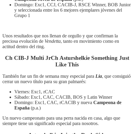
Domingo: Exc1, CCJ, CACIB-J, RSCE Winner, BOB Junior
y seleccionada entre los 6 mejores ejemplares jóvenes del
Grupo 1
Unos resultados que nos llenan de orgullo y que confirman la
preciosa evolución de
Vendetta
, tanto en movimiento como en
actitud dentro del ring.
Ch CIB-J Multi JrCh Asturshelkie Something Just
Like This
También fue un fin de semana muy especial para
Lia
, que consiguió
cerrar un nuevo título para su gran palmarés:
Viernes: Exc1, rCAC
Sábado: Exc1, CAC, CACIB, BOS y Latin Winner
Domingo: Exc1, CAC, rCACIB y nueva
Campeona de
España
(p.a.)
Un nuevo campeonato para una perra nacida en casa, algo que
siempre tiene un significado especial para nosotros.