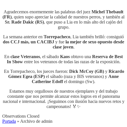
Agradecemos enormemente las palabras del juez
Michel Thebault
(FR)
, quien supo apreciar la calidad de nuestros perros, y también al
Sr. Rade Dakic (RS)
, que puso a Lia en lo más alto del cajón del
grupo.
La semana anterior en
Torrepacheco
, Lia también brilló: consiguió
dos CCJ más, un CACIBJ
y fue
la mejor de sexo opuesto desde
clase joven
.
En
clase Veteranos
, el sábado
Kaos
obtuvo una
Reserva de Best
In Show
entre los veteranos de todas las razas de la exposición.
En Torrepacheco, los jueces fueron:
Dick McCoy (GB)
y
Ricardo
Gómez Egea (ESP)
el sábado (raza y BIS veteranos) y
Anne
Catherine Edoff
el domingo (Sw).
Estamos muy orgullosos de nuestros ejemplares y del trabajo
constante que nos permite alcanzar estos logros en el panorama
nacional e internacional. ¡Seguimos con ilusión hacia nuevos retos y
campeonatos! 🏅✨
Observations Closed
Portada
»
Archivo de admin