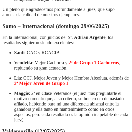
Un pleno que agradecemos profundamente al juez, que supo
apreciar la calidad de nuestros ejemplares.
Somo – Internacional (domingo 29/06/2025)
En la Internacional, con juicios del Sr.
Adrián Argente
, los
resultados siguieron siendo excelentes:
Santi
: CAC y RCACIB.
Vendetta
: Mejor Cachorra y
2ª de Grupo 1 Cachorros
,
repitiendo su gran actuación.
Lia
: CCJ, Mejor Joven y Mejor Hembra Absoluta, además de
3ª Mejor Joven de Grupo 1
.
Maggie
: 2ª en Clase Veteranos (el juez tras preguntarle el
motivo comentó que, a su criterio, su hocico era demasiado
afilado, habiendo para mí una diferencia abismal entre la
ganadora y ella tanto en mantenimiento como en otros
aspectos, pero cada resultado es la opinión inapelable de cada
juez).
Valdemorillo (12/07/2025)