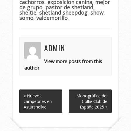
cachorros
,
exposicion canina
,
mejor
de grupo
,
pastor de shetland
,
sheltie
,
shetland sheepdog
,
show
,
somo
,
valdemorillo
.
ADMIN
View more posts from this
author
« Nuevos
Monográfica del
campeones en
Collie Club de
Asturshelkie
España 2025 »