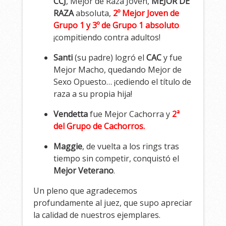
CCJ
, Mejor de Raza Joven,
MEJOR DE
RAZA
absoluta,
2º Mejor Joven de
Grupo 1 y 3º de Grupo 1 absoluto
¡compitiendo contra adultos!
Santi
(su padre) logró el
CAC
y fue
Mejor Macho, quedando Mejor de
Sexo Opuesto… ¡cediendo el título de
raza a su propia hija!
Vendetta
fue Mejor Cachorra y
2ª
del Grupo de Cachorros.
Maggie
, de vuelta a los rings tras
tiempo sin competir, conquistó el
Mejor Veterano
.
Un pleno que agradecemos
profundamente al juez, que supo apreciar
la calidad de nuestros ejemplares.