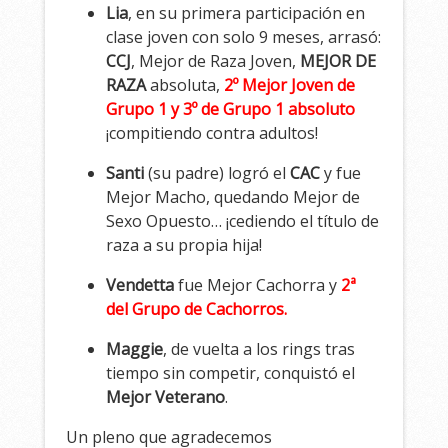
Lia
, en su primera participación en
clase joven con solo 9 meses, arrasó:
CCJ
, Mejor de Raza Joven,
MEJOR DE
RAZA
absoluta,
2º Mejor Joven de
Grupo 1 y 3º de Grupo 1 absoluto
¡compitiendo contra adultos!
Santi
(su padre) logró el
CAC
y fue
Mejor Macho, quedando Mejor de
Sexo Opuesto… ¡cediendo el título de
raza a su propia hija!
Vendetta
fue Mejor Cachorra y
2ª
del Grupo de Cachorros.
Maggie
, de vuelta a los rings tras
tiempo sin competir, conquistó el
Mejor Veterano
.
Un pleno que agradecemos