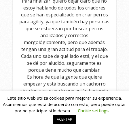
Para finalizar, quiero dejar claro que no
estoy hablando de todos los criadores
que se han especializado en criar perros
para agility, ya que también hay personas
que se esfuerzan por buscar perros
analizados y correctos
morgológicamente, pero que además
tengan una gran actitud para el trabajo.
Cada uno sabe de qué lado está, y el que
se dé por aludido, seguramente es
porque tiene mucho que cambiar.
Es hora de que la gente que quiere
empezar y está buscando un cachorro
abra los ojos y vea lo que están haciendo.
No os dejéis engañar, no contribuyáis a
Este sitio web utiliza cookies para mejorar su experiencia.
esta gran mentira por favor.
Asumiremos que está de acuerdo con esto, pero puede optar
por no participar si lo desea.
Cookie settings
ACEPTAR
Observations Closed