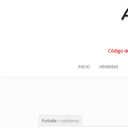
A
Código d
INICIO
HEMBRAS
Portada
»
cachorros