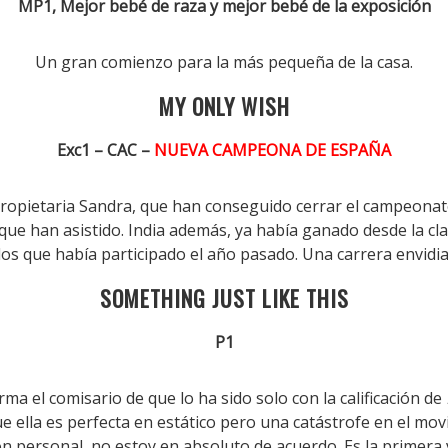
MP1, Mejor bebé de raza y mejor bebé de la exposición
Un gran comienzo para la más pequeña de la casa.
MY ONLY WISH
Exc1 – CAC –
NUEVA CAMPEONA DE ESPAÑA
 propietaria Sandra, que han conseguido cerrar el campeona
que han asistido. India además, ya había ganado desde la cl
los que había participado el año pasado. Una carrera envidia
SOMETHING JUST LIKE THIS
P1
rma el comisario de que lo ha sido solo con la calificación de
ue ella es perfecta en estático pero una catástrofe en el mo
ión personal, no estoy en absoluto de acuerdo. Es la primera