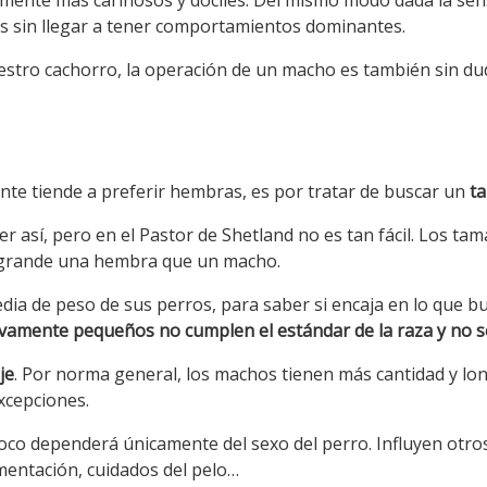
amente más cariñosos y dóciles. Del mismo modo dada la sensi
s sin llegar a tener comportamientos dominantes.
estro cachorro, la operación de un macho es también sin du
ente tiende a preferir hembras, es por tratar de buscar un
t
r así, pero en el Pastor de Shetland no es tan fácil. Los ta
grande una hembra que un macho.
media de peso de sus perros, para saber si encaja en lo que 
sivamente pequeños no cumplen el estándar de la raza y no 
je
. Por norma general, los machos tienen más cantidad y lo
xcepciones.
poco dependerá únicamente del sexo del perro. Influyen otro
limentación, cuidados del pelo…