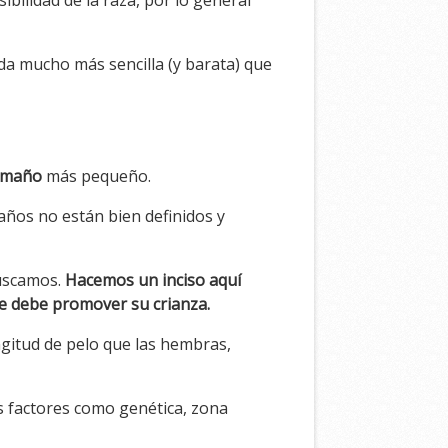
bilidad de la raza, por lo general
da mucho más sencilla (y barata) que
amaño
más pequeño.
maños no están bien definidos y
buscamos.
Hacemos un inciso aquí
se debe promover su crianza.
ngitud de pelo que las hembras,
s factores como genética, zona