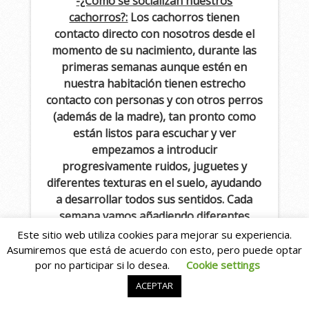
-¿Cómo se socializan nuestros
cachorros?:
Los cachorros tienen
contacto directo con nosotros desde el
momento de su nacimiento, durante las
primeras semanas aunque estén en
nuestra habitación tienen estrecho
contacto con personas y con otros perros
(además de la madre), tan pronto como
están listos para escuchar y ver
empezamos a introducir
progresivamente ruidos, juguetes y
diferentes texturas en el suelo, ayudando
a desarrollar todos sus sentidos. Cada
semana vamos añadiendo diferentes
obstáculos y juguetes, antes de cada
Este sitio web utiliza cookies para mejorar su experiencia.
camada realizamos una pequeña
Asumiremos que está de acuerdo con esto, pero puede optar
inversión de nuevas cosas que creemos
por no participar si lo desea.
Cookie settings
que pueden ayudarles.
ACEPTAR