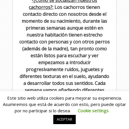
-¿Cómo se socializan nuestros
cachorros?:
Los cachorros tienen
contacto directo con nosotros desde el
momento de su nacimiento, durante las
primeras semanas aunque estén en
nuestra habitación tienen estrecho
contacto con personas y con otros perros
(además de la madre), tan pronto como
están listos para escuchar y ver
empezamos a introducir
progresivamente ruidos, juguetes y
diferentes texturas en el suelo, ayudando
a desarrollar todos sus sentidos. Cada
semana vamos añadiendo diferentes
obstáculos y juguetes, antes de cada
Este sitio web utiliza cookies para mejorar su experiencia.
camada realizamos una pequeña
Asumiremos que está de acuerdo con esto, pero puede optar
inversión de nuevas cosas que creemos
por no participar si lo desea.
Cookie settings
que pueden ayudarles.
ACEPTAR