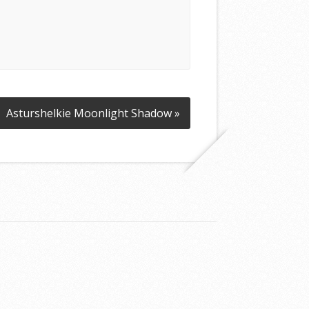
Asturshelkie Moonlight Shadow »