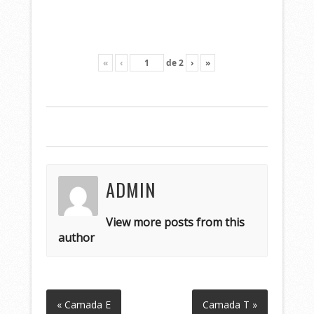
«
‹
de
2
›
»
ADMIN
View more posts from this
author
« Camada E
Camada T »