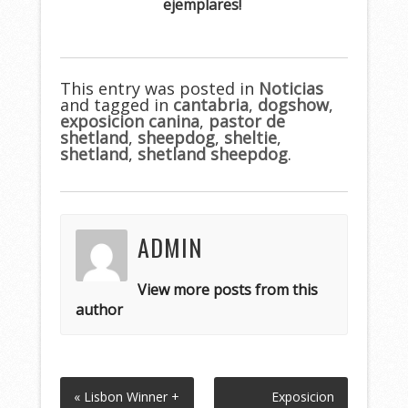
ejemplares!
This entry was posted in
Noticias
and tagged in
cantabria
,
dogshow
,
exposicion canina
,
pastor de
shetland
,
sheepdog
,
sheltie
,
shetland
,
shetland sheepdog
.
ADMIN
View more posts from this
author
« Lisbon Winner +
Exposicion