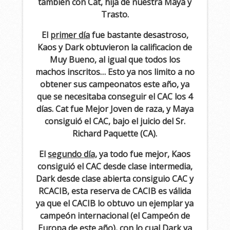
también con Cat, hija de nuestra Maya y
Trasto.
El
primer día
fue bastante desastroso,
Kaos y Dark obtuvieron la calificacion de
Muy Bueno, al igual que todos los
machos inscritos… Esto ya nos limito a no
obtener sus campeonatos este año, ya
que se necesitaba conseguir el CAC los 4
días. Cat fue Mejor Joven de raza, y Maya
consiguió el CAC, bajo el juicio del Sr.
Richard Paquette (CA).
El
segundo
día,
ya todo fue mejor, Kaos
consiguió el CAC desde clase intermedia,
Dark desde clase abierta consiguio CAC y
RCACIB, esta reserva de CACIB es válida
ya que el CACIB lo obtuvo un ejemplar ya
campeón internacional (el Campeón de
Europa de este año), con lo cual Dark ya