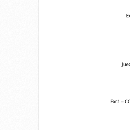
E
Juez
Exc1 – C