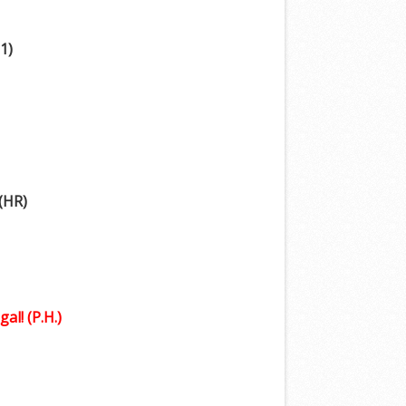
1)
 (HR)
l! (P.H.)