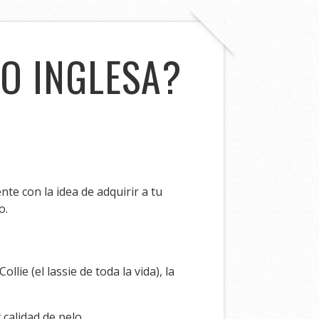
 O INGLESA?
e con la idea de adquirir a tu
o.
ie (el lassie de toda la vida), la
calidad de pelo.