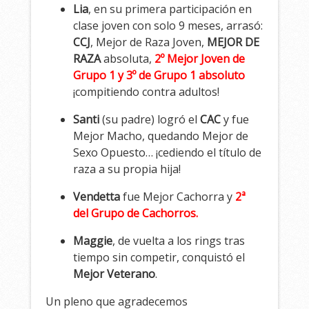
Lia
, en su primera participación en
clase joven con solo 9 meses, arrasó:
CCJ
, Mejor de Raza Joven,
MEJOR DE
RAZA
absoluta,
2º Mejor Joven de
Grupo 1 y 3º de Grupo 1 absoluto
¡compitiendo contra adultos!
Santi
(su padre) logró el
CAC
y fue
Mejor Macho, quedando Mejor de
Sexo Opuesto… ¡cediendo el título de
raza a su propia hija!
Vendetta
fue Mejor Cachorra y
2ª
del Grupo de Cachorros.
Maggie
, de vuelta a los rings tras
tiempo sin competir, conquistó el
Mejor Veterano
.
Un pleno que agradecemos