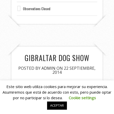
Observations Closed
GIBRALTAR DOG SHOW
POSTED BY
ADMIN
ON 22 SEPTIEMBRE,
2014
Estrenamos nuevo apartado de noticias
Este sitio web utiliza cookies para mejorar su experiencia.
en nuestra web aprovechando nuestra
Asumiremos que está de acuerdo con esto, pero puede optar
última exposición el pasado sábado 20 de
por no participar si lo desea.
Cookie settings
Septiembre de 2014 en Gibraltar,
ACEPTAR
tambíen aprovechamos para dar desde