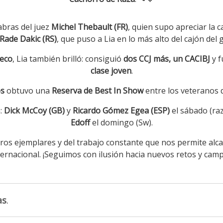
bras del juez
Michel Thebault (FR)
, quien supo apreciar la 
 Rade Dakic (RS)
, que puso a Lia en lo más alto del cajón del 
eco
, Lia también brilló: consiguió
dos CCJ más, un CACIBJ
y 
clase joven
.
s
obtuvo una
Reserva de Best In Show
entre los veteranos d
:
Dick McCoy (GB)
y
Ricardo Gómez Egea (ESP)
el sábado (raz
Edoff
el domingo (Sw).
os ejemplares y del trabajo constante que nos permite alc
ternacional. ¡Seguimos con ilusión hacia nuevos retos y ca
as
.