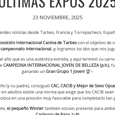
ULTIMAS EXPOS 202
23 NOVIEMBRE, 2025
andes noticias desde Tarbes, Francia y Torrepacheco, Espa
posición Internacional Canina de Tarbes
con el objetivo de 
n
campeonato internacional
, ¡y logramos los dos que nos ju
 año que es una auténtica estrella, y aquí terminó su carr
se
CAMPEONA INTERNACIONAL JOVEN DE BELLEZA (p.h.)
, f
ganando un
Gran Grupo 1 Joven
! 🏆✨
 año (y su padre), consiguió
CAC, CACIB y Mejor de Sexo Opu
en adultos existe una norma que exige que los CACIB sean 
 coloca en una posición muy favorable para completarlo tan
nte,
el pequeño Winner
también estuvo presente para ambi
Cachorro de Raza
. 🐾💙