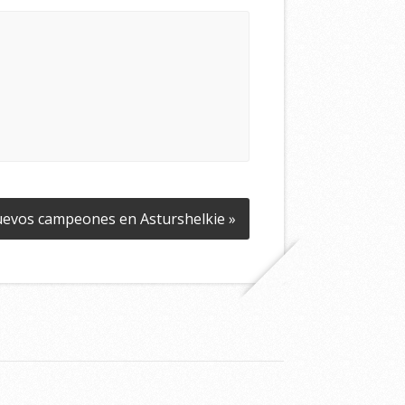
evos campeones en Asturshelkie »