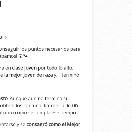
5
ña!✨
conseguir los puntos necesarios para
gabamos! 🎯🐾
era en
clase Joven por todo lo alto
.
ue
la mejor joven de raza
y… ¡terminó
esto
. Aunque aún no termina su
obtenidos con una diferencia de
un
 pronto como se cumpla ese tiempo.
entarse y se
consagró como el Mejor