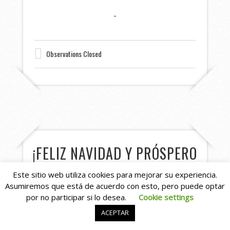
Observations Closed
¡FELIZ NAVIDAD Y PRÓSPERO
2020!
Este sitio web utiliza cookies para mejorar su experiencia.
Asumiremos que está de acuerdo con esto, pero puede optar
POSTED BY
ADMIN
ON 25 DICIEMBRE, 2019
por no participar si lo desea.
Cookie settings
ACEPTAR
Toda la familia de Asturshelkie (de 2 y de