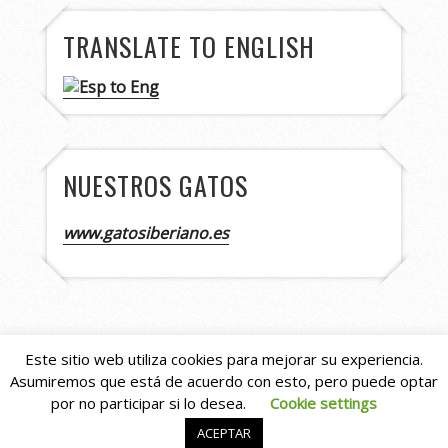
TRANSLATE TO ENGLISH
NUESTROS GATOS
www.gatosiberiano.es
Este sitio web utiliza cookies para mejorar su experiencia.
Asumiremos que está de acuerdo con esto, pero puede optar
Copyright © 2026
Asturshelkie Shelties
. All
por no participar si lo desea.
Cookie settings
Rights Reserved.
Capture by Slocum Studio
ACEPTAR