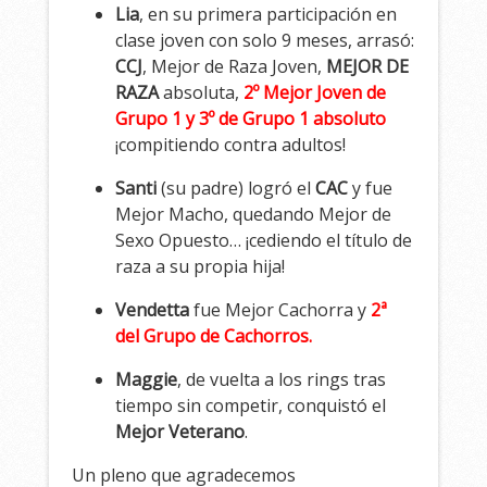
Lia
, en su primera participación en
clase joven con solo 9 meses, arrasó:
CCJ
, Mejor de Raza Joven,
MEJOR DE
RAZA
absoluta,
2º Mejor Joven de
Grupo 1 y 3º de Grupo 1 absoluto
¡compitiendo contra adultos!
Santi
(su padre) logró el
CAC
y fue
Mejor Macho, quedando Mejor de
Sexo Opuesto… ¡cediendo el título de
raza a su propia hija!
Vendetta
fue Mejor Cachorra y
2ª
del Grupo de Cachorros.
Maggie
, de vuelta a los rings tras
tiempo sin competir, conquistó el
Mejor Veterano
.
Un pleno que agradecemos