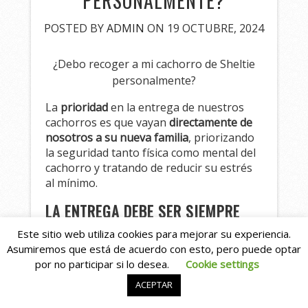
PERSONALMENTE?
POSTED BY
ADMIN
ON 19 OCTUBRE, 2024
¿Debo recoger a mi cachorro de Sheltie
personalmente?
La
prioridad
en la entrega de nuestros
cachorros es que vayan
directamente de
nosotros a su nueva familia
, priorizando
la seguridad tanto física como mental del
cachorro y tratando de reducir su estrés
al mínimo.
LA ENTREGA DEBE SER SIEMPRE
PERSONALMENTE.
Este sitio web utiliza cookies para mejorar su experiencia.
Asumiremos que está de acuerdo con esto, pero puede optar
La entrega se llevará a cabo en nuestro
por no participar si lo desea.
Cookie settings
domicilio. Si el viaje por parte de la familia
ACEPTAR
no es posible, en algunos casos nosotros
podemos encargarnos de llevar el gatito