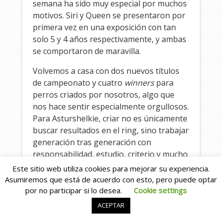
semana ha sido muy especial por muchos
motivos. Siri y Queen se presentaron por
primera vez en una exposición con tan
solo 5 y 4 años respectivamente, y ambas
se comportaron de maravilla.
Volvemos a casa con dos nuevos títulos
de campeonato y cuatro
winners
para
perros criados por nosotros, algo que
nos hace sentir especialmente orgullosos.
Para Asturshelkie, criar no es únicamente
buscar resultados en el ring, sino trabajar
generación tras generación con
responsabilidad, estudio, criterio y mucho
amor por la raza.
Este sitio web utiliza cookies para mejorar su experiencia.
Asumiremos que está de acuerdo con esto, pero puede optar
Detrás de cada resultado hay muchas
por no participar si lo desea.
Cookie settings
horas de trabajo, noches sin dormir,
ACEPTAR
decisiones meditadas, aprendizaje
constante y también errores de los que