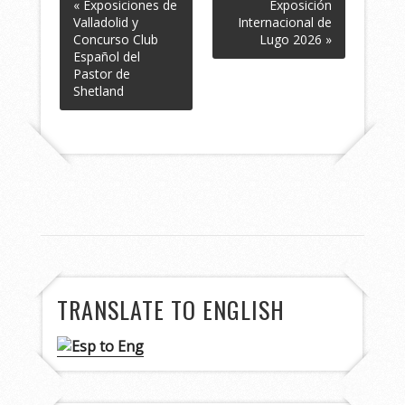
« Exposiciones de
Exposición
Valladolid y
Internacional de
Concurso Club
Lugo 2026 »
Español del
Pastor de
Shetland
TRANSLATE TO ENGLISH