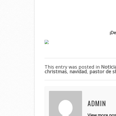
¡De
This entry was posted in
Notici
christmas
,
navidad
,
pastor de s
ADMIN
View more pos