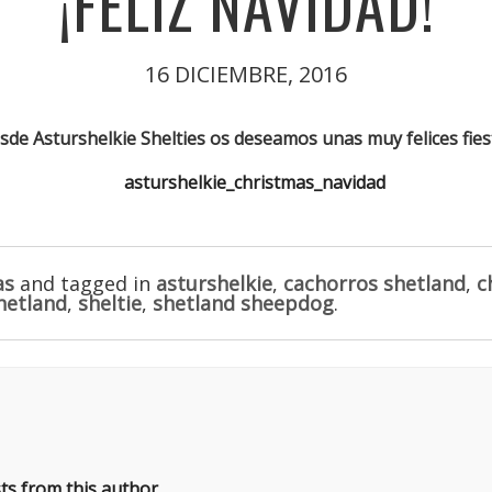
¡FELIZ NAVIDAD!
16 DICIEMBRE, 2016
sde Asturshelkie Shelties os deseamos unas muy felices fies
as
and tagged in
asturshelkie
,
cachorros shetland
,
c
hetland
,
sheltie
,
shetland sheepdog
.
ts from this author