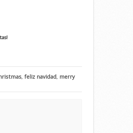
tas!
hristmas
,
feliz navidad
,
merry