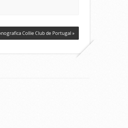
nografica Collie Club de Portugal »