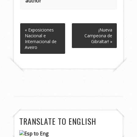
author
« Exposiciones
¡Nueva
Nacional e
Campeona de
Internacional de
Gibraltar! »
Aveiro
TRANSLATE TO ENGLISH