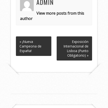
ADMIN
View more posts from this
author
« ¡Nueva
Exposición
Campeona de
Internacional de
España!
Lisboa (Punto
Obligatorio) »