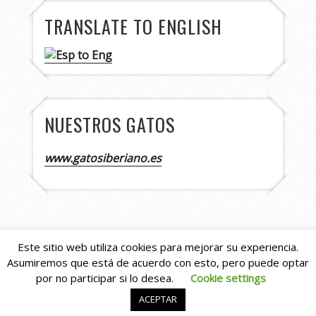
TRANSLATE TO ENGLISH
NUESTROS GATOS
www.gatosiberiano.es
Este sitio web utiliza cookies para mejorar su experiencia.
Asumiremos que está de acuerdo con esto, pero puede optar
Copyright © 2026
Asturshelkie Shelties
. All
por no participar si lo desea.
Cookie settings
Rights Reserved.
Capture by Slocum Studio
ACEPTAR