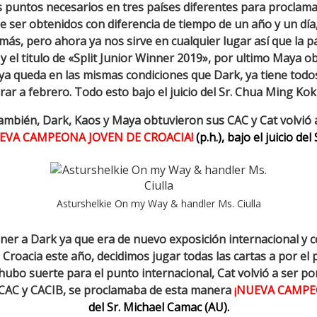
los puntos necesarios en tres países diferentes para procla
de ser obtenidos con diferencia de tiempo de un año y un dí
s, pero ahora ya nos sirve en cualquier lugar así que la part
 el titulo de «Split Junior Winner 2019», por ultimo Maya obt
a queda en las mismas condiciones que Dark, ya tiene todo
rar a febrero. Todo esto bajo el juicio del Sr. Chua Ming Kok 
ambién, Dark, Kaos y Maya obtuvieron sus CAC y Cat volvió a
EVA CAMPEONA JOVEN DE CROACIA!
(p.h.), bajo el juicio d
Asturshelkie On my Way & handler Ms. Ciulla
r a Dark ya que era de nuevo exposición internacional y com
roacia este año, decidimos jugar todas las cartas a por el
hubo suerte para el punto internacional, Cat volvió a ser po
 CAC y CACIB, se proclamaba de esta manera
¡NUEVA CAMPE
del Sr. Michael Camac (AU).