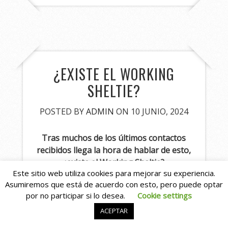
¿EXISTE EL WORKING
SHELTIE?
POSTED BY
ADMIN
ON 10 JUNIO, 2024
Tras muchos de los últimos contactos
recibidos llega la hora de hablar de esto,
¿existe el Working Sheltie?
Este sitio web utiliza cookies para mejorar su experiencia.
LA RESPUESTA ES UN ROTUNDO NO.
Asumiremos que está de acuerdo con esto, pero puede optar
por no participar si lo desea.
Cookie settings
Cabe empezar hablando, de que el Sheltie
ACEPTAR
es una raza muy inteligente que fue