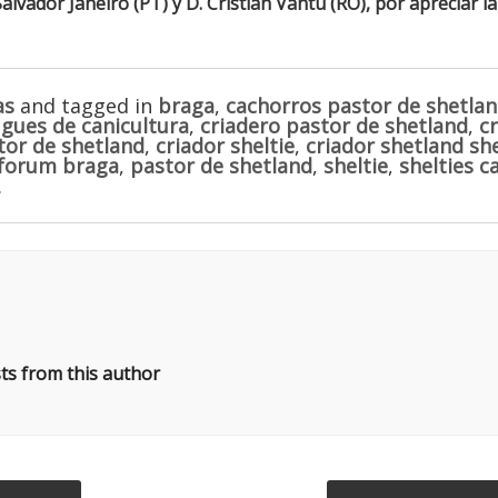
alvador Janeiro (PT) y D. Cristian Vantu (RO), por apreciar l
as
and tagged in
braga
,
cachorros pastor de shetla
gues de canicultura
,
criadero pastor de shetland
,
cr
tor de shetland
,
criador sheltie
,
criador shetland s
forum braga
,
pastor de shetland
,
sheltie
,
shelties 
.
ts from this author