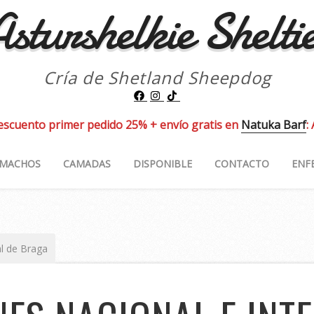
sturshelkie Shelti
Cría de Shetland Sheepdog
escuento primer pedido 25% + envío gratis en
Natuka Barf
:
MACHOS
CAMADAS
DISPONIBLE
CONTACTO
ENF
al de Braga