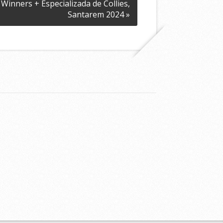
Winners + Especializada de Collies,
Santarem 2024 »