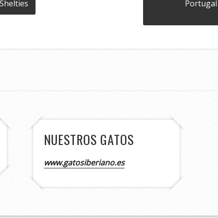
Shelties
Portugal 
NUESTROS GATOS
www.gatosiberiano.es