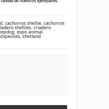
a calidad de nuestros ejemplares.
nd
,
cachorros sheltie
,
cachorros
iadero shelties
,
criadero
heepdog
,
expo animal
,
campeones
,
shetland