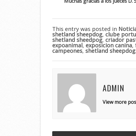
Muchas gracias a los jueces D. S
This entry was posted in
Notici
shetland sheepdog
,
clube portu
shetland sheedpog
,
criador pas
expoanimal
,
exposicion canina
,
campeones
,
shetland sheepdog
ADMIN
View more pos