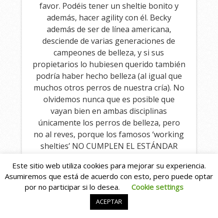
favor. Podéis tener un sheltie bonito y
además, hacer agility con él. Becky
además de ser de línea americana,
desciende de varias generaciones de
campeones de belleza, y si sus
propietarios lo hubiesen querido también
podría haber hecho belleza (al igual que
muchos otros perros de nuestra cría). No
olvidemos nunca que es posible que
vayan bien en ambas disciplinas
únicamente los perros de belleza, pero
no al reves, porque los famosos ‘working
shelties’ NO CUMPLEN EL ESTÁNDAR
RACIAL.
Este sitio web utiliza cookies para mejorar su experiencia.
Asumiremos que está de acuerdo con esto, pero puede optar
PARA COGER UN PERRO QUE NO SE
por no participar si lo desea.
Cookie settings
PARECE A LA RAZA QUE ES, HAY MILES DE
MESTIZOS ESPERANDO UNA
ACEPTAR
OPORTUNIDAD EN LAS PERRERAS.