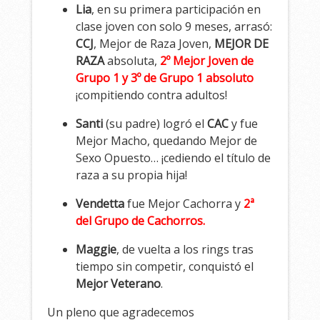
Lia
, en su primera participación en
clase joven con solo 9 meses, arrasó:
CCJ
, Mejor de Raza Joven,
MEJOR DE
RAZA
absoluta,
2º Mejor Joven de
Grupo 1 y 3º de Grupo 1 absoluto
¡compitiendo contra adultos!
Santi
(su padre) logró el
CAC
y fue
Mejor Macho, quedando Mejor de
Sexo Opuesto… ¡cediendo el título de
raza a su propia hija!
Vendetta
fue Mejor Cachorra y
2ª
del Grupo de Cachorros.
Maggie
, de vuelta a los rings tras
tiempo sin competir, conquistó el
Mejor Veterano
.
Un pleno que agradecemos