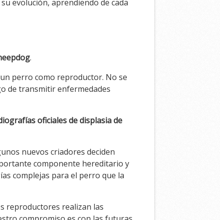
 su evolución, aprendiendo de cada
Sheepdog
.
r un perro como reproductor. No se
sgo de transmitir enfermedades
diografías oficiales de displasia de
lgunos nuevos criadores deciden
 importante componente hereditario y
ías complejas para el perro que la
s reproductores realizan las
stro compromiso es con las futuras