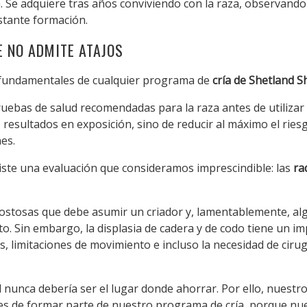
. Se adquiere tras años conviviendo con la raza, observando
tante formación.
E NO ADMITE ATAJOS
s fundamentales de cualquier programa de
cría de Shetland 
pruebas de salud recomendadas para la raza antes de utiliza
resultados en exposición, sino de reducir al máximo el rie
es.
iste una evaluación que consideramos imprescindible: las
ra
costosas que debe asumir un criador y, lamentablemente, a
asto. Sin embargo, la displasia de cadera y de codo tiene un
, limitaciones de movimiento e incluso la necesidad de cirug
 nunca debería ser el lugar donde ahorrar. Por ello, nuestro
s de formar parte de nuestro programa de cría, porque nue