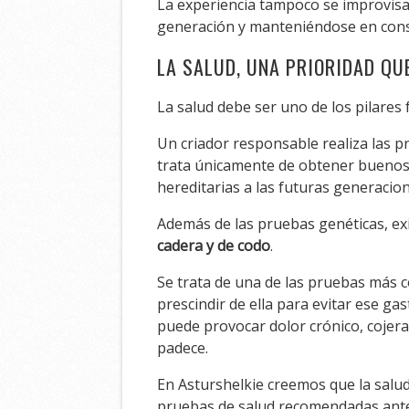
La experiencia tampoco se improvisa
generación y manteniéndose en cons
LA SALUD, UNA PRIORIDAD QU
La salud debe ser uno de los pilare
Un criador responsable realiza las 
trata únicamente de obtener buenos 
hereditarias a las futuras generacion
Además de las pruebas genéticas, ex
cadera y de codo
.
Se trata de una de las pruebas más 
prescindir de ella para evitar ese g
puede provocar dolor crónico, cojeras
padece.
En Asturshelkie creemos que la salud
pruebas de salud recomendadas ante