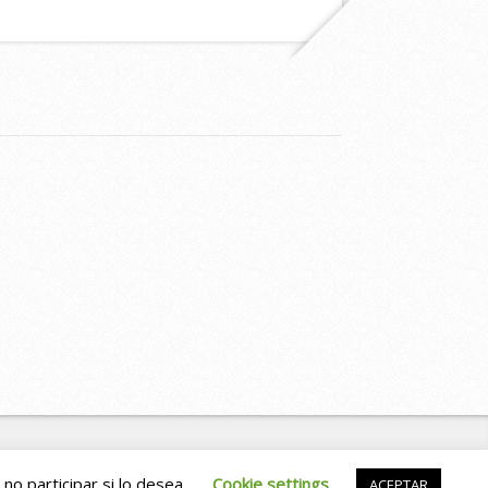
Slocum Studio
no participar si lo desea.
Cookie settings
ACEPTAR