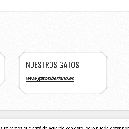
NUESTROS GATOS
www.gatosiberiano.es
 2026
Asturshelkie Shelties
. All Rights Reserved.
Capture by 
. Asumiremos que está de acuerdo con esto, pero puede optar por 