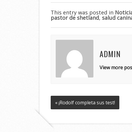
This entry was posted in
Notici
pastor de shetland
,
salud canin
ADMIN
View more pos
« ¡Rodolf completa sus test!