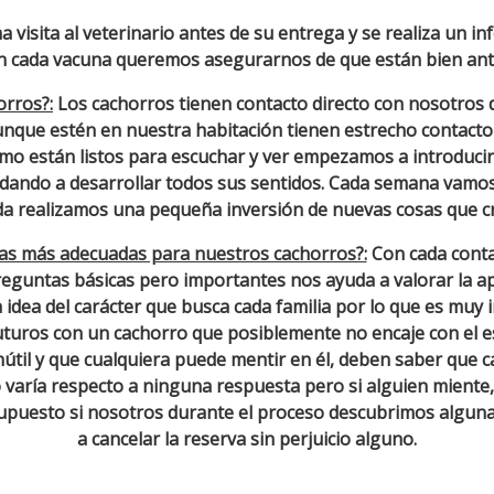
a visita al veterinario antes de su entrega y se realiza un i
n cada vacuna queremos asegurarnos de que están bien ante
orros?:
Los cachorros tienen contacto directo con nosotros
nque estén en nuestra habitación tienen estrecho contacto
mo están listos para escuchar y ver empezamos a introduci
yudando a desarrollar todos sus sentidos. Cada semana vamo
da realizamos una pequeña inversión de nuevas cosas que 
ias más adecuadas para nuestros cachorros?:
Con cada conta
eguntas básicas pero importantes nos ayuda a valorar la apti
idea del carácter que busca cada familia por lo que es muy
uturos con un cachorro que posiblemente no encaje con el e
nútil y que cualquiera puede mentir en él, deben saber que 
 varía respecto a ninguna respuesta pero si alguien miente,
 supuesto si nosotros durante el proceso descubrimos algun
a cancelar la reserva sin perjuicio alguno.