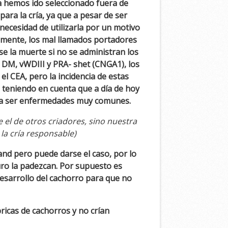
a hemos ido seleccionado fuera de
ra la cría, ya que a pesar de ser
ecesidad de utilizarla por un motivo
lmente, los mal llamados portadores
 la muerte si no se administran los
 DM, vWDIII y PRA- shet (CNGA1), los
 CEA, pero la incidencia de estas
 teniendo en cuenta que a día de hoy
án a ser enfermedades muy comunes.
 el de otros criadores, sino nuestra
 la cría responsable)
and pero puede darse el caso, por lo
uro la padezcan. Por supuesto es
desarrollo del cachorro para que no
icas de cachorros y no crían