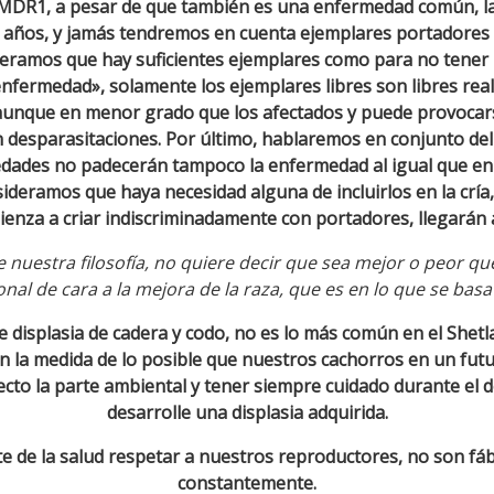
l MDR1, a pesar de que también es una enfermedad común, l
s años, y jamás tendremos en cuenta ejemplares portadores pa
deramos que hay suficientes ejemplares como para no tener n
enfermedad», solamente los ejemplares libres son libres rea
nque en menor grado que los afectados y puede provocarse
desparasitaciones. Por último, hablaremos en conjunto del
dades no padecerán tampoco la enfermedad al igual que en el
deramos que haya necesidad alguna de incluirlos en la cría,
comienza a criar indiscriminadamente con portadores, llegar
 nuestra filosofía, no quiere decir que sea mejor o peor que
al de cara a la mejora de la raza, que es en lo que se basa
 displasia de cadera y codo, no es lo más común en el Shetl
n la medida de lo posible que nuestros cachorros en un fut
cto la parte ambiental y tener siempre cuidado durante el 
desarrolle una displasia adquirida.
 de la salud respetar a nuestros reproductores, no son fábr
constantemente.