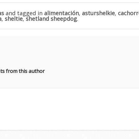
as
and tagged in
alimentación
,
asturshelkie
,
cachorr
a
,
sheltie
,
shetland sheepdog
.
ts from this author