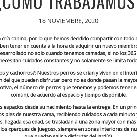
¿CÓMO TRABAJAMOS
18 NOVIEMBRE, 2020
 la cría canina, por lo que hemos decidido compartir con to
eben tener en cuenta a la hora de adquirir un nuevo miembro
esarrollado no solo cuando tenemos camadas, si no los 365 d
necesitan cuidados constantes y no solamente se limita tod
os y cachorros?:
Nuestros perros se crían y viven en el inter
n del que pueden disfrutar pero no es donde pasan la mayor
motivo, el número de perros que tenemos y podemos tener es
común), de acuerdo al espacio y tiempo disponible.
es espacios desde su nacimiento hasta la entrega. En un princ
os pies de nuestra cama, recibiendo cuidados a cada minuto y 
 llegada esa edad, se trasladan a una zona mayor con más
los «parques de juegos», siempre en zonas interiores de n
que puedan salir a disfrutar del jardín).