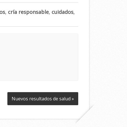
os
,
cría responsable
,
cuidados
,
Nuevos resultados de salud »