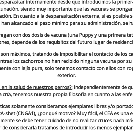
esparasitar internamente desde que introducimos la primera 
unación, siendo muy importante que las vacunas se pongan
ción. En cuanto a la desparasitación externa, si es posible 
o han alcanzado el peso mínimo para su administración, se hac
egan con dos dosis de vacuna (una Puppy y una primera tet
nes, depende de los requisitos del futuro lugar de residenci
 son máximos, tratando de imposibilitar el contacto de los 
entras los cachorros no han recibido ninguna vacuna por su 
nte con lejía pura, solo tenemos contacto con ellos con ro
exterior.
en la salud de nuestros perros?:
Independientemente de qu
a cría, tenemos nuestra propia filosofía en cuanto a las en
ticas solamente consideramos ejemplares libres y/o porta
-shet (CNGA1), ¿por qué motivo? Muy fácil, el CEA es una
mente se debe tener cuidado de no realizar cruces nada más
 de considerarla tratamos de introducir los menos ejemplar