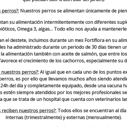
 perros?:
Nuestros perros se alimentan únicamente de piens
n su alimentación intermitentemente con diferentes suple
ióticos, Omega 3, algas… Todo ello nos ayuda a mantenerle
 el destete, incluimos durante un mes Fortiflora en su alim
les ha administrado durante un periodo de 30 días tienen u
a alimentación también con aceite de salmón, que entre lo
avorece el crecimiento de los cachorros, especialmente su d
n nuestros perros?:
Al igual que en cada uno de los puntos e
 perros, es por ello que llevamos muchos años siendo atendi
s 24h del día y completamente equipado, desde una vacuna 
s estén siempre atendidos por los mejores profesionales sea 
 que se trata de un hospital que cuenta con veterinarios las
s reciben nuestros perros?:
Todos ellos se encuentran al día
internas (trimestralmente) y externas (mensualmente).