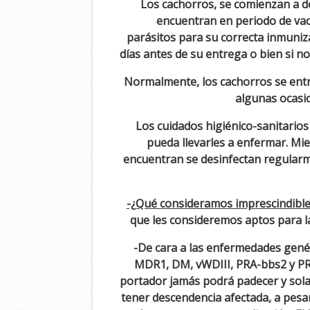
Los cachorros, se comienzan a d
encuentran en periodo de vac
parásitos para su correcta inmuniza
días antes de su entrega o bien si n
Normalmente, los cachorros se entr
algunas ocasio
Los cuidados higiénico-sanitarios
pueda llevarles a enfermar. Mi
encuentran se desinfectan regularme
-¿Qué consideramos imprescindible 
que les consideremos aptos para l
-De cara a las enfermedades gené
MDR1, DM, vWDIII, PRA-bbs2 y PRA
portador jamás podrá padecer y sola
tener descendencia afectada, a pesar