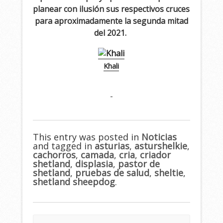
planear con ilusión sus respectivos cruces
para aproximadamente la segunda mitad
del 2021.
Khali
This entry was posted in
Noticias
and tagged in
asturias
,
asturshelkie
,
cachorros
,
camada
,
cria
,
criador
shetland
,
displasia
,
pastor de
shetland
,
pruebas de salud
,
sheltie
,
shetland sheepdog
.