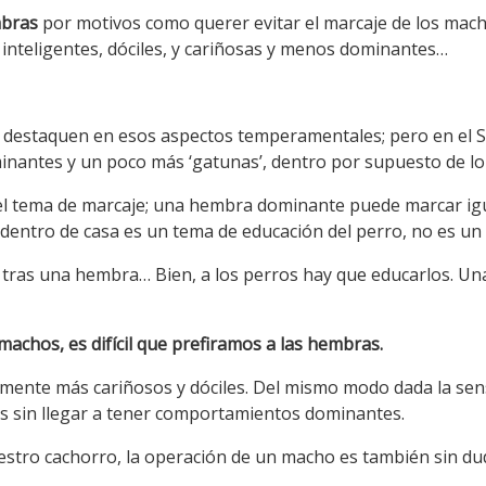
mbras
por motivos como querer evitar el marcaje de los mac
inteligentes, dóciles, y cariñosas y menos dominantes…
i destaquen en esos aspectos temperamentales; pero en el 
antes y un poco más ‘gatunas’, dentro por supuesto de lo a
 el tema de marcaje; una hembra dominante puede marcar i
, dentro de casa es un tema de educación del perro, no es 
 tras una hembra… Bien, a los perros hay que educarlos. U
achos, es difícil que prefiramos a las hembras.
amente más cariñosos y dóciles. Del mismo modo dada la sensi
s sin llegar a tener comportamientos dominantes.
estro cachorro, la operación de un macho es también sin du